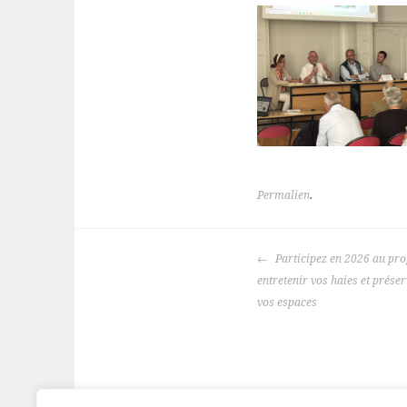
Permalien
.
Navigation
Participez en 2026 au pr
des
entretenir vos haies et préser
articles
vos espaces