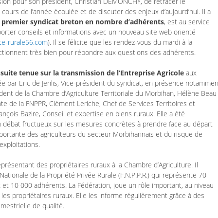
asion pour son président, Christian DEMONCHY, de retracer le
ours de l’année écoulée et de discuter des enjeux d’aujourd’hui. Il a
, premier syndicat breton en nombre d’adhérents
, est au service
porter conseils et informations avec un nouveau site web orienté
ete-rurale56.com
). Il se félicite que les rendez-vous du mardi à la
ctionnent très bien pour répondre aux questions des adhérents.
suite tenue sur la transmission de l’Entreprise Agricole
aux
ée par Eric de Jenlis, Vice-président du syndicat, en présence notammen
dent de la Chambre d’Agriculture Territoriale du Morbihan, Hélène Beau
te de la FNPPR, Clément Leriche, Chef de Services Territoires et
nçois Bazire, Conseil et expertise en biens ruraux. Elle a été
 débat fructueux sur les mesures concrètes à prendre face au départ
mportante des agriculteurs du secteur Morbihannais et du risque de
exploitations.
présentant des propriétaires ruraux à la Chambre d’Agriculture. Il
Nationale de la Propriété Privée Rurale (F.N.P.P.R.) qui représente 70
et 10 000 adhérents. La Fédération, joue un rôle important, au niveau
 les propriétaires ruraux. Elle les informe régulièrement grâce à des
mestrielle de qualité.