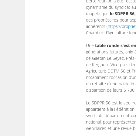
Cette réunion a été l’occ
dynamisme du syndicat au c
rappelé que
le SDPPR 56
des propriétaires pour ap
adhérents (
https://propri
Chambre d’Agriculture fon
Une
table ronde s’est en
générations futures, anim
de Gaëtan Le Seyec, Prési
de Kerguern Vice-présiden
Agriculture DDTM 56 et Fra
notamment l’occasion d’un
en retraite d’une partie i
disparition de leurs 5 700 
Le SDPPR 56 est le seul re
appartient à la Fédération 
syndicats départementaux 
national, pour représenter
webinaires et une revue bi