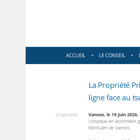
Aller
au
Propriété Privée R
contenu
principal
ACCUEIL
LE CONSEIL
La Propriété P
ligne face au t
Vannes, le 19 juin 2026.
22 juin 2026
convoqué en assemblée gén
Montcalm de Vannes.